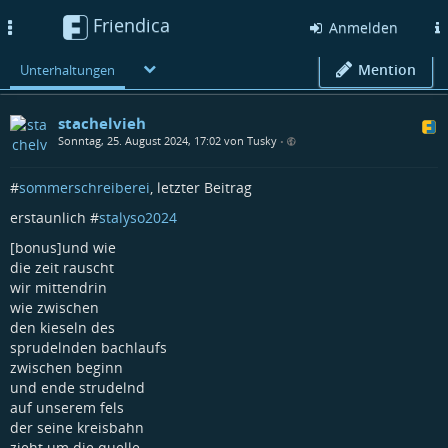
Friendica
Toggle
Anmelden
navigation
Mention
Unterhaltungen
stachelvieh
Sonntag, 25. August 2024, 17:02 von Tusky
•
#
sommerschreiberei
, letzter Beitrag
erstaunlich #
stalyso2024
[bonus]und wie
die zeit rauscht
wir mittendrin
wie zwischen
den kieseln des
sprudelnden bachlaufs
zwischen beginn
und ende strudelnd
auf unserem fels
der seine kreisbahn
zieht um die quelle