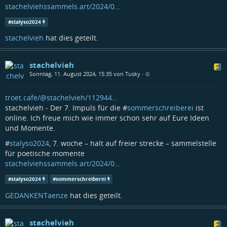
stachelviehssammels.art/2024/0…
#
stalyso2024
stachelvieh
hat dies geteilt.
stachelvieh
Sonntag, 11. August 2024, 15:35 von Tusky
•
troet.cafe/@stachelvieh/112944…
stachelvieh - Der 7. Impuls für die #
sommerschreiberei
ist
online. Ich freue mich wie immer schon sehr auf Eure Ideen
und Momente.
#
stalyso2024
, 7. woche – halt auf freier strecke – sammelstelle
für poetische momente
stachelviehssammels.art/2024/0…
#
stalyso2024
#
sommerschreiberei
GEDANKENTaenze
hat dies geteilt.
stachelvieh