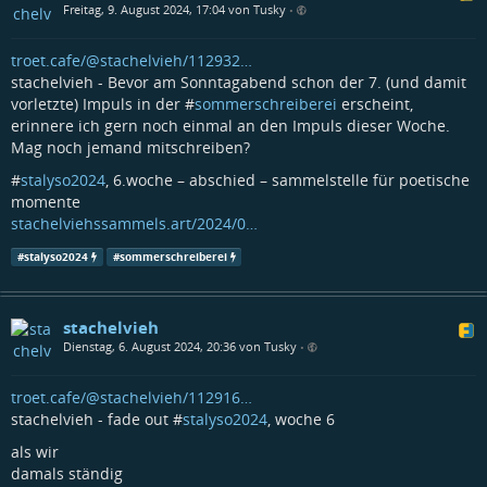
Freitag, 9. August 2024, 17:04 von Tusky
•
troet.cafe/@stachelvieh/112932…
stachelvieh - Bevor am Sonntagabend schon der 7. (und damit
vorletzte) Impuls in der #
sommerschreiberei
erscheint,
erinnere ich gern noch einmal an den Impuls dieser Woche.
Mag noch jemand mitschreiben?
#
stalyso2024
, 6.woche – abschied – sammelstelle für poetische
momente
stachelviehssammels.art/2024/0…
#
stalyso2024
#
sommerschreiberei
stachelvieh
Dienstag, 6. August 2024, 20:36 von Tusky
•
troet.cafe/@stachelvieh/112916…
stachelvieh - fade out #
stalyso2024
, woche 6
als wir
damals ständig