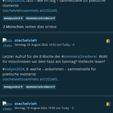
#
stalyso2024
, fazit – wie im flug – sammelstelle für poetische
momente
stachelviehssammels.art/2024/0…
#
stalyso2024
#
sommerschreiberei
2 Menschen
teilten dies erneut
stachelvieh
Samstag, 24. August 2024, 10:52 von Tusky
•
Letzter Aufruf für die 8.Woche der #
sommerschreiberei
. Wollt
Ihr mitschreiben vor dem Fazit am Sonntag? Vielleicht lesen?
#
stalyso2024
, 8. woche – ankommen – sammelstelle für
poetische momente
stachelviehssammels.art/2024/0…
#
stalyso2024
#
sommerschreiberei
stachelvieh
Montag, 19. August 2024, 19:05 von Tusky
•