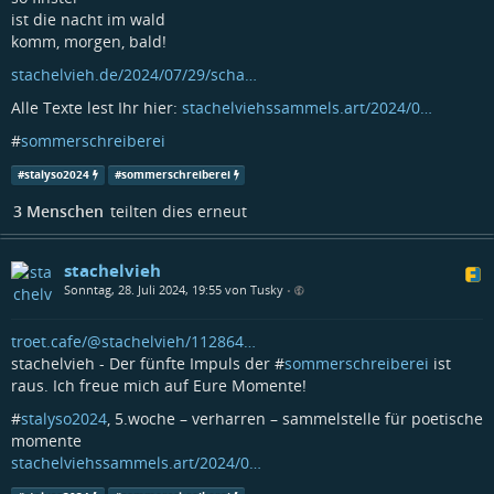
ist die nacht im wald
komm, morgen, bald!
stachelvieh.de/2024/07/29/scha…
Alle Texte lest Ihr hier:
stachelviehssammels.art/2024/0…
#
sommerschreiberei
#
stalyso2024
#
sommerschreiberei
3 Menschen
teilten dies erneut
stachelvieh
Sonntag, 28. Juli 2024, 19:55 von Tusky
•
troet.cafe/@stachelvieh/112864…
stachelvieh - Der fünfte Impuls der #
sommerschreiberei
ist
raus. Ich freue mich auf Eure Momente!
#
stalyso2024
, 5.woche – verharren – sammelstelle für poetische
momente
stachelviehssammels.art/2024/0…