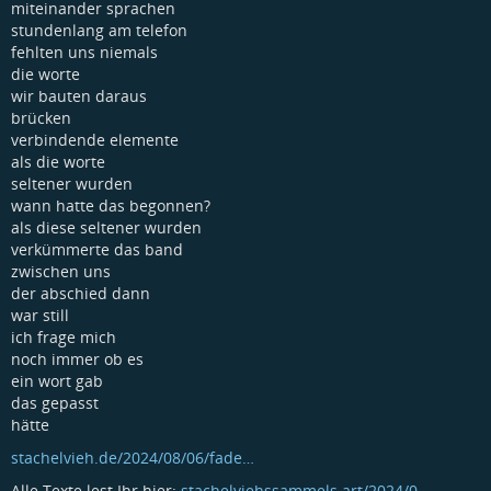
miteinander sprachen
stundenlang am telefon
fehlten uns niemals
die worte
wir bauten daraus
brücken
verbindende elemente
als die worte
seltener wurden
wann hatte das begonnen?
als diese seltener wurden
verkümmerte das band
zwischen uns
der abschied dann
war still
ich frage mich
noch immer ob es
ein wort gab
das gepasst
hätte
stachelvieh.de/2024/08/06/fade…
Alle Texte lest Ihr hier:
stachelviehssammels.art/2024/0…