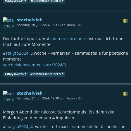
#
stalyso2024
#
sommerschreiberei
stachelvieh
Sonntag, 28. Juli 2024, 15:37 von Tusky
•
Der fünfte Impuls der #
sommerschreiberei
ist raus. Ich freue
mich auf Eure Momente!
#
stalyso2024
, 5.woche – verharren – sammelstelle für poetische
momente
stachelviehssammels.art/2024/0…
#
stalyso2024
#
sommerschreiberei
stachelvieh
Samstag, 27. Juli 2024, 19:30 von Tusky
•
Morgen Abend der nächste Schreibimpuls. Bis dahin die
Einladung zu den ersten 4 Impulsen.
#
stalyso2024
, 4. woche – off-road – sammelstelle für poetische