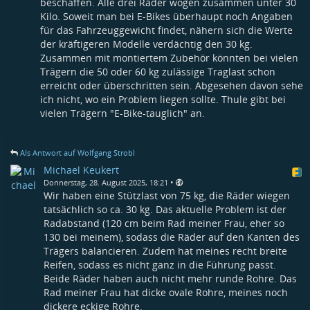
beschaffen. Alle drei Räder wogen zusammen unter 30
Kilo. Soweit man bei E-Bikes überhaupt noch Angaben
für das Fahrzeuggewicht findet, nähern sich die Werte
der kräftigeren Modelle verdächtig den 30 kg.
Zusammen mit montiertem Zubehör könnten bei vielen
Trägern die 50 oder 60 kg zulässige Traglast schon
erreicht oder überschritten sein. Abgesehen davon sehe
ich nicht, wo ein Problem liegen sollte. Thule gibt bei
vielen Trägern "E-Bike-tauglich" an.
Als Antwort auf Wolfgang Strobl
Michael Keukert
•
Donnerstag, 28. August 2025, 18:21
Wir haben eine Stützlast von 75 kg, die Räder wiegen
tatsächlich so ca. 30 kg. Das aktuelle Problem ist der
Radabstand (120 cm beim Rad meiner Frau, eher so
130 bei meinem), sodass die Räder auf den Kanten des
Trägers balancieren. Zudem hat meines recht breite
Reifen, sodass es nicht ganz in die Führung passt.
Beide Räder haben auch nicht mehr runde Rohre. Das
Rad meiner Frau hat dicke ovale Rohre, meines noch
dickere eckige Rohre.