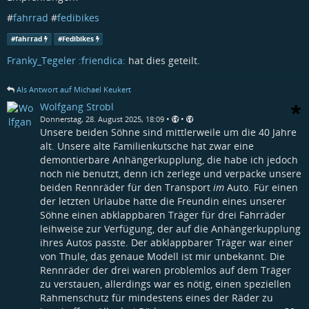
#
fahrrad
#
fedibikes
#
fahrrad
#
Fedibikes
Franky_Tegeler :friendica:
hat dies geteilt.
Als Antwort auf Michael Keukert
Wolfgang Strobl
•
•
Donnerstag, 28. August 2025, 18:09
Unsere beiden Söhne sind mittlerweile um die 40 Jahre
alt. Unsere alte Familienkutsche hat zwar eine
demontierbare Anhängerkupplung, die habe ich jedoch
noch nie benutzt, denn ich zerlege und verpacke unsere
beiden Rennräder für den Transport
im
Auto. Für einen
der letzten Urlaube hatte die Freundin eines unserer
Söhne einen abklappbaren Träger für drei Fahrräder
leihweise zur Verfügung, der auf die Anhängerkupplung
ihres Autos passte. Der abklappbarer Träger war einer
von Thule, das genaue Modell ist mir unbekannt. Die
Rennräder der drei waren problemlos auf dem Träger
zu verstauen, allerdings war es nötig, einen speziellen
Rahmenschutz für mindestens eines der Räder zu