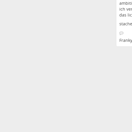
ambit
ich ve
das li
stache
Franky