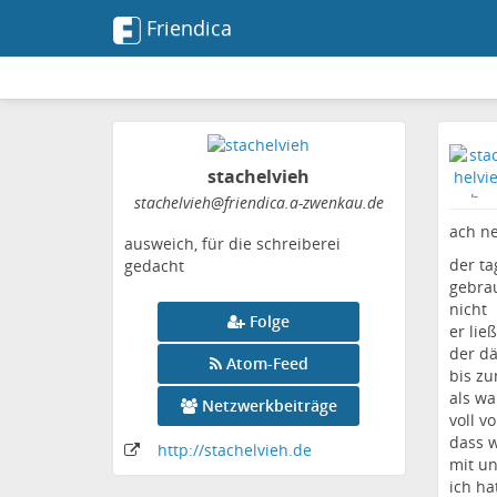
Friendica
stachelvieh
stachelvieh
@friendica
.a-zwenkau
.de
ach ne
ausweich, für die schreiberei
der ta
gedacht
gebrau
nicht
Folge
er lie
der d
Atom-Feed
bis zu
als wa
Netzwerkbeiträge
voll v
dass w
http:
/
/stachelvieh
.de
mit u
ich ha