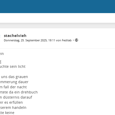
stachelvieh
•
Donnerstag, 25. September 2025, 19:11 von Fedilab
in
g
chte sein licht
ß uns das grauen
ämmerung dauer
m fall der nacht
rtete da ein drehbuch
on düsternis darauf
ir es erfüllen
nserem handeln
tte keine