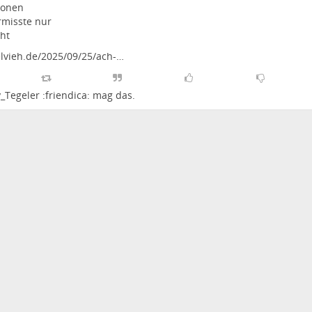
ionen
rmisste nur
cht
lvieh.de/2025/09/25/ach-…
_Tegeler :friendica:
mag das.