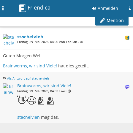
Friendica
Toggle
Anmelden
navigation
Mention
stachelvieh
Freitag, 29. Mai 2026, 04:00 von Fedilab
•
Guten Morgen Welt.
Brainworms, wir sind Viele!
hat dies geteilt.
Als Antwort auf stachelvieh
Brainworms, wir sind Viele!
•
•
Freitag, 29. Mai 2026, 04:03
👋😃🫂🫂
stachelvieh
mag das.