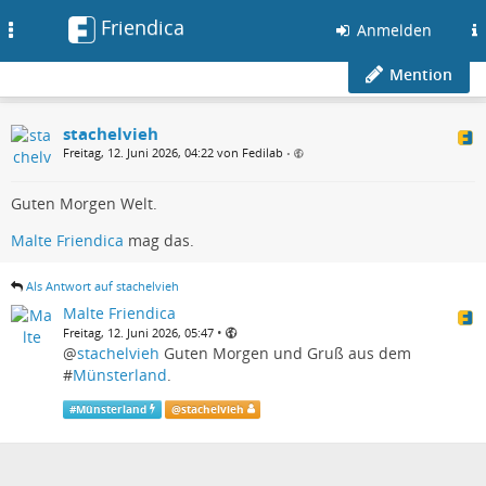
Friendica
Toggle
Anmelden
navigation
Mention
stachelvieh
Freitag, 12. Juni 2026, 04:22 von Fedilab
•
Guten Morgen Welt.
Malte Friendica
mag das.
Als Antwort auf stachelvieh
Malte Friendica
•
Freitag, 12. Juni 2026, 05:47
@
stachelvieh
Guten Morgen und Gruß aus dem
#
Münsterland
.
#
Münsterland
@
stachelvieh