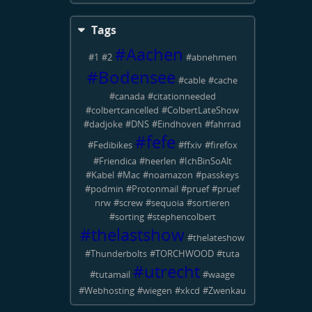
Tags
#
Aachen
#
1
#
2
#
abnehmen
#
Bodensee
#
cable
#
cache
#
canada
#
citationneeded
#
colbertcancelled
#
ColbertLateShow
#
dadjoke
#
DNS
#
Eindhoven
#
fahrrad
#
fefe
#
Fedibikes
#
ffxiv
#
firefox
#
Friendica
#
heerlen
#
IchBinSoAlt
#
Kabel
#
Mac
#
noamazon
#
passkeys
#
podmin
#
Protonmail
#
pruef
#
pruef
nrw
#
screw
#
sequoia
#
sortieren
#
sorting
#
stephencolbert
#
thelastshow
#
thelateshow
#
Thunderbolts
#
TORCHWOOD
#
tuta
#
utrecht
#
tutamail
#
waage
#
Webhosting
#
wiegen
#
xkcd
#
Zwenkau