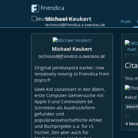
Friendica
Michael Keukert
Profil
technozid@friendica.a-zwenkau.de
Michael Keukert
technozid
@friendica
.a-zwenkau
.de
Cit
Original joindiaspora backer, now
tentatively moving to Friendica from
This 
psyco.fr
Geek-Kid sozialisiert in den 80ern,
erste Computer-Gehversuche mit
#
xkcd
Apple II und Commodore 64.
Schreiben als Ausdrucksform
#
xkcd
gefunden und
populärwissenschaftliche Artikel
4 Men
und Buchprojekte u.a. für c’t,
Fischer, Zeit aber auch für